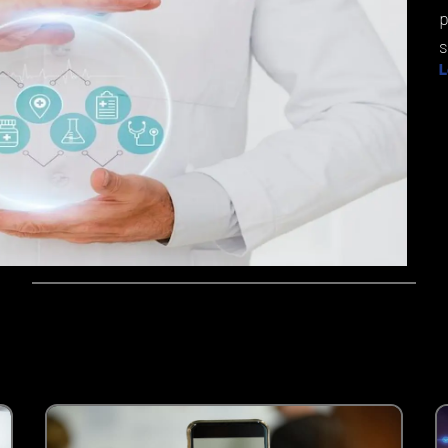
p
s
L