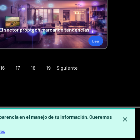
El sector proptech marcando tendencias
Leer
16
17
18
19
Siguiente
sparencia en el manejo de tu información. Queremos
Síguenos en redes
les